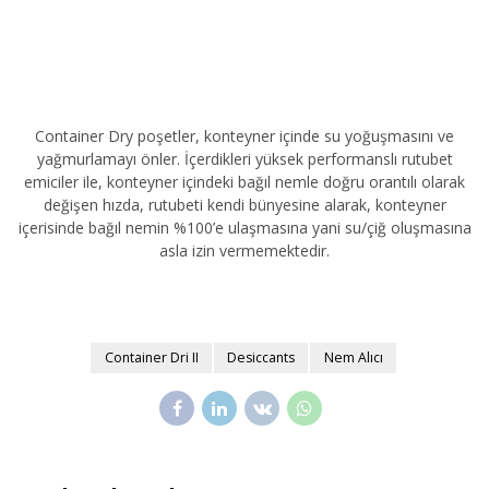
Container Dry poşetler, konteyner içinde su yoğuşmasını ve
yağmurlamayı önler. İçerdikleri yüksek performanslı rutubet
emiciler ile, konteyner içindeki bağıl nemle doğru orantılı olarak
değişen hızda, rutubeti kendi bünyesine alarak, konteyner
içerisinde bağıl nemin %100’e ulaşmasına yani su/çiğ oluşmasına
asla izin vermemektedir.
Container Dri II
Desiccants
Nem Alıcı