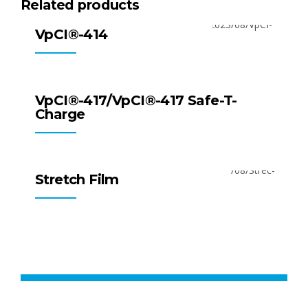
Related products
All Products
Surface Cleaners
VpCI®-414
All Products
VpCI Powders
VpCI®-417/VpCI®-417 Safe-T-
Charge
All Products
Packaging Products
Stretch Film