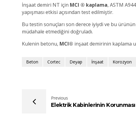
İnşaat demiri NT için
MCI ® kaplama
, ASTM A944
yapışması etkisi açısından test edilmiştir.
Bu testin sonuçları son derece iyiydi ve bu ürünü
müdahale etmediğini doğruladı.
Kulenin betonu,
MCI®
inşaat demirinin kaplama u
Beton
Cortec
Deyap
İnşaat
Korozyon
Previous
Elektrik Kabinlerinin Korunması