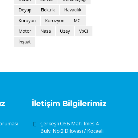
Deyap
Elektrik
Havacılık
Koroyon
Korozyon
MCI
Motor
Nasa
Uzay
VpCI
İnşaat
ız
İletişim Bilgilerimiz
Koruması
Çerkeşli OSB Mah. İmes 4
Bulv. No:2 Dilovası / Kocaeli