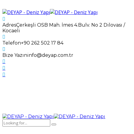
Adres
Çerkeşli OSB Mah. İmes 4.Bulv. No 2 Dilovası /
Kocaeli
Telefon
+90 262 502 17 84
Bize Yazın
info@deyap.com.tr