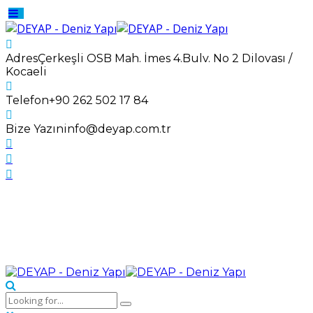
Adres
Çerkeşli OSB Mah. İmes 4.Bulv. No 2 Dilovası /
Kocaeli
Telefon
+90 262 502 17 84
Bize Yazın
info@deyap.com.tr