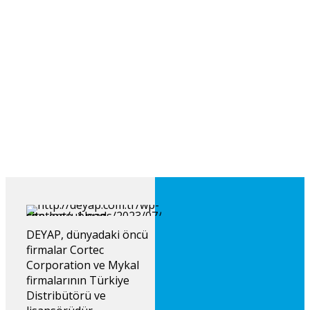
Cortec® Corporation, dünyaca ünlü VpCI®
inhibitörlerinin, NASA tarafından Florida'daki Kennedy
Uzay Merkezi'ndeki atmosferik test istasyonunda
gerçekleştirilen "Çevre Dostu Korozyon Önleyici
Bileşiklerin Agresif Kıyı Deniz Ortamındaki Davranışı" adlı
gerçek yaşam testinde, test edilen tüm korozyon önleyici
bileşikler arasında en iyi performansı gösterdiğini
gururla duyurur.
Continue reading
DEYAP, dünyadaki öncü
firmalar Cortec
Corporation ve Mykal
firmalarının Türkiye
Distribütörü ve