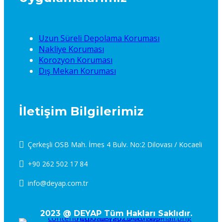
Uzun Süreli Depolama Koruması
Nakliye Koruması
Korozyon Koruması
Dış Mekan Koruması
İletişim Bilgilerimiz
Çerkeşli OSB Mah. İmes 4 Bulv. No:2 Dilovası / Kocaeli
+90 262 502 17 84
info@deyap.com.tr
2023 @ DEYAP Tüm Hakları Saklıdır.