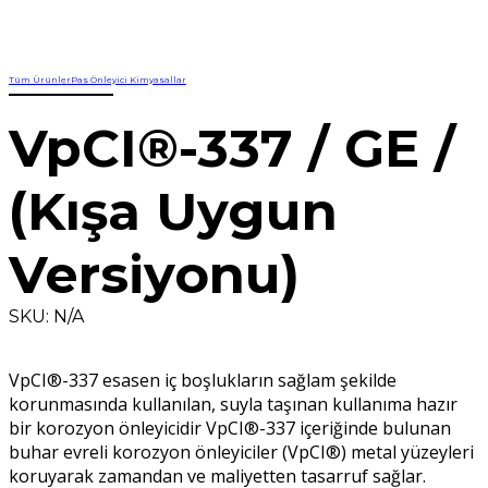
Tüm Ürünler
Pas Önleyici Kimyasallar
VpCI®-337 / GE /
(Kışa Uygun
Versiyonu)
SKU: N/A
VpCI®-337 esasen iç boşlukların sağlam şekilde
korunmasında kullanılan, suyla taşınan kullanıma hazır
bir korozyon önleyicidir VpCI®-337 içeriğinde bulunan
buhar evreli korozyon önleyiciler (VpCI®) metal yüzeyleri
koruyarak zamandan ve maliyetten tasarruf sağlar.