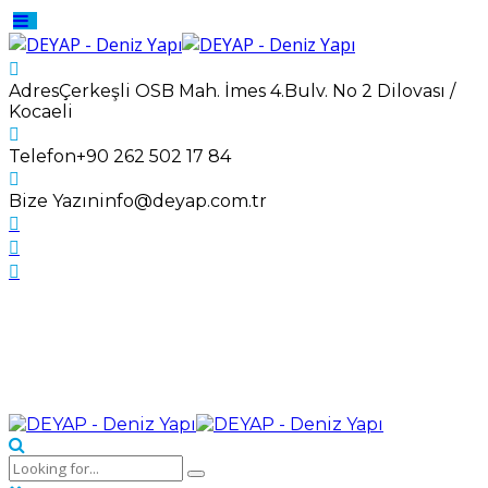
Adres
Çerkeşli OSB Mah. İmes 4.Bulv. No 2 Dilovası /
Kocaeli
Telefon
+90 262 502 17 84
Bize Yazın
info@deyap.com.tr