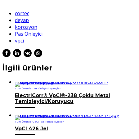
cortec
deyap
korozyon
Pas Önleyici
vpci
İlgili ürünler
Tüm Ürünler
Pas Önleyici Spreyler
ElectriCorr® VpCI®-238 Çoklu Metal
Temizleyici/Koruyucu
Tüm Ürünler
VpCI Pas Temizleyiciler
VpCI 426 Jel