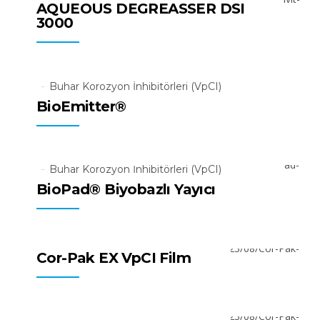
AQUEOUS DEGREASSER DSI
3000
Tüm Ürünler
Buhar Korozyon İnhibitörleri (VpCI)
BioEmitter®
Tüm Ürünler
Buhar Korozyon İnhibitörleri (VpCI)
BioPad® Biyobazlı Yayıcı
Tüm Ürünler
VpCI Ambalajlama
Cor-Pak EX VpCI Film
Tüm Ürünler
VpCI Ambalajlama