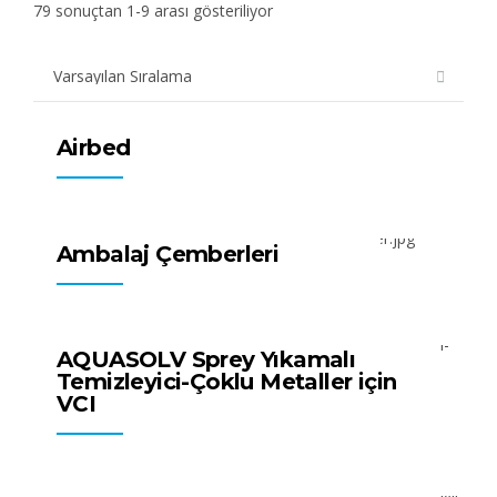
79 sonuçtan 1-9 arası gösteriliyor
Tüm Ürünler
Ambalajlama Ürünleri
Airbed
Tüm Ürünler
Ambalajlama Ürünleri
Ambalaj Çemberleri
Tüm Ürünler
Yüzey Temizleyiciler
AQUASOLV Sprey Yıkamalı
Temizleyici-Çoklu Metaller için
VCI
Tüm Ürünler
Yüzey Temizleyiciler