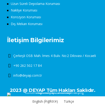
Uzun Süreli Depolama Koruması
Nakliye Koruması
Korozyon Koruması
Dış Mekan Koruması
İletişim Bilgilerimiz
Çerkeşli OSB Mah. İmes 4 Bulv. No:2 Dilovası / Kocaeli
+90 262 502 17 84
info@deyap.com.tr
2023 @ DEYAP Tüm Hakları Saklıdır.
İngilizce
English
Türkçe
(
)