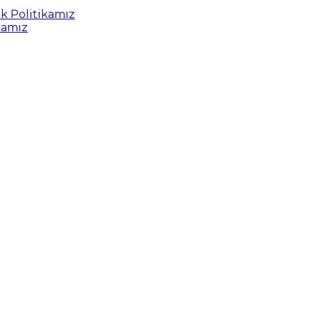
uk Politikamız
kamız