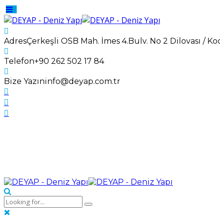
Adres
Çerkeşli OSB Mah. İmes 4.Bulv. No 2 Dilovası / Ko
Telefon
+90 262 502 17 84
Bize Yazın
info@deyap.com.tr