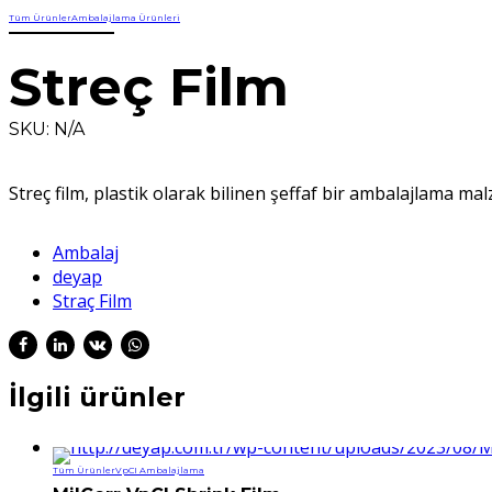
Tüm Ürünler
Ambalajlama Ürünleri
Streç Film
SKU: N/A
Streç film, plastik olarak bilinen şeffaf bir ambalajlama mal
Ambalaj
deyap
Straç Film
İlgili ürünler
Tüm Ürünler
VpCI Ambalajlama