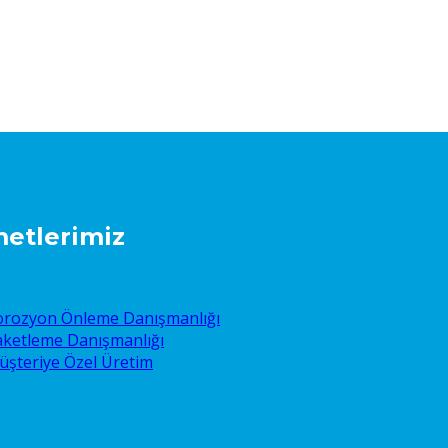
etlerimiz
orozyon Önleme Danışmanlığı
aketleme Danışmanlığı
üşteriye Özel Üretim