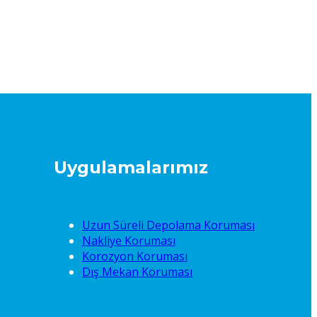
Uygulamalarımız
Uzun Süreli Depolama Koruması
Nakliye Koruması
Korozyon Koruması
Dış Mekan Koruması