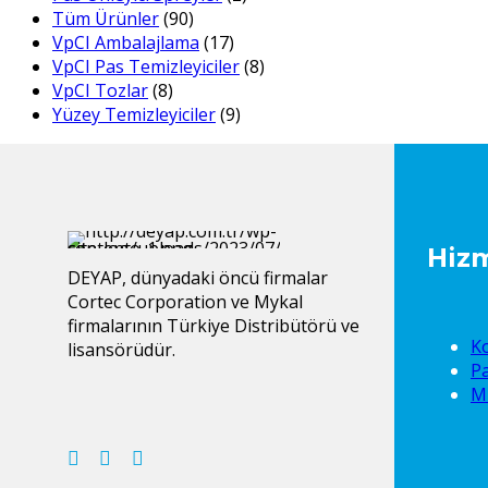
Tüm Ürünler
(90)
VpCI Ambalajlama
(17)
VpCI Pas Temizleyiciler
(8)
VpCI Tozlar
(8)
Yüzey Temizleyiciler
(9)
Hizm
DEYAP, dünyadaki öncü firmalar
Cortec Corporation ve Mykal
firmalarının Türkiye Distribütörü ve
K
lisansörüdür.
P
M