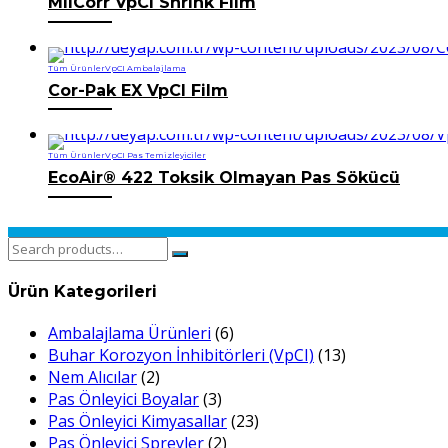
MilCorr VpCI Shrink Film
Tüm Ürünler
VpCI Ambalajlama
Cor-Pak EX VpCI Film
Tüm Ürünler
VpCI Pas Temizleyiciler
EcoAir® 422 Toksik Olmayan Pas Sökücü
Search
for:
Ürün Kategorileri
Ambalajlama Ürünleri
(6)
Buhar Korozyon İnhibitörleri (VpCI)
(13)
Nem Alıcılar
(2)
Pas Önleyici Boyalar
(3)
Pas Önleyici Kimyasallar
(23)
Pas Önleyici Spreyler
(2)