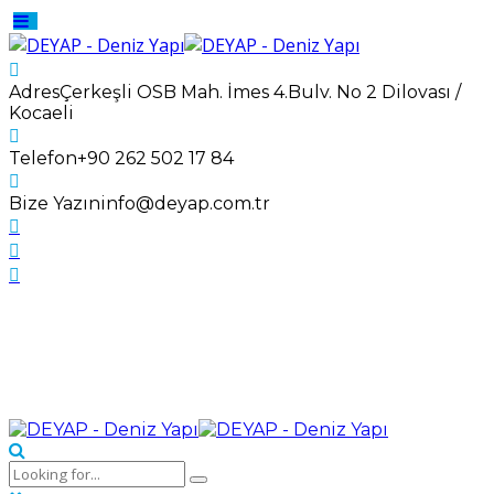
Adres
Çerkeşli OSB Mah. İmes 4.Bulv. No 2 Dilovası /
Kocaeli
Telefon
+90 262 502 17 84
Bize Yazın
info@deyap.com.tr