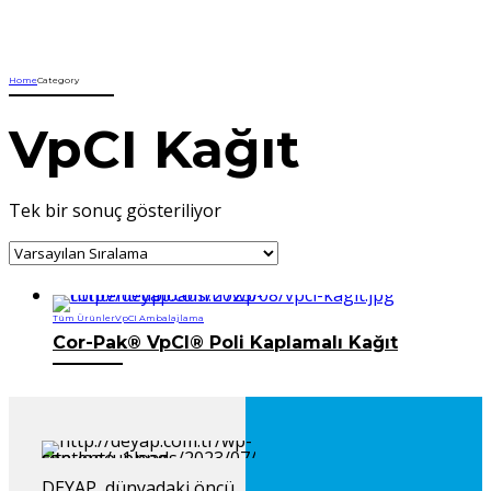
Home
Category
VpCI Kağıt
Tek bir sonuç gösteriliyor
Tüm Ürünler
VpCI Ambalajlama
Cor-Pak® VpCI® Poli Kaplamalı Kağıt
DEYAP, dünyadaki öncü