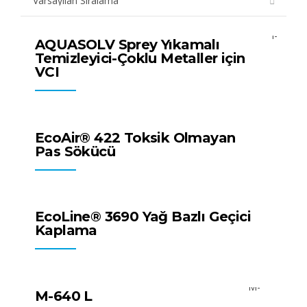
Tüm Ürünler
Yüzey Temizleyiciler
AQUASOLV Sprey Yıkamalı
Temizleyici-Çoklu Metaller için
VCI
Tüm Ürünler
VpCI Pas Temizleyiciler
EcoAir® 422 Toksik Olmayan
Pas Sökücü
Tüm Ürünler
Pas Önleyici Kimyasallar
EcoLine® 3690 Yağ Bazlı Geçici
Kaplama
Tüm Ürünler
Pas Önleyici Kimyasallar
M-640 L