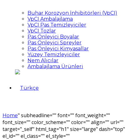
Buhar Korozyon İnhibitörleri (VpCI)
VpCI Ambalajlama
VpCI Pas Temizleyiciler
VpCI Tozlar
Pas Önleyici Boyalar
Pas Önleyici Spreyler
Pas Önleyici Kimyasallar
Yüzey Temizleyiciler
Nem Alıcılar
Ambalajlama Ürünleri
" subheadline="" font="" font_weight=""
Home
font_size="" color_scheme="" color="" align="" url=""
target="_self" html_tag="h1" size="large" dash="top"
el_id="" el_class="" el_style=""