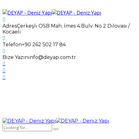
Adres
Çerkeşli OSB Mah. İmes 4.Bulv. No 2 Dilovası /
Kocaeli
Telefon
+90 262 502 17 84
Bize Yazın
info@deyap.com.tr