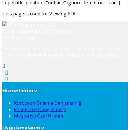
supertitle_position="outside" ignore_fe_editor="true"]
This page is used for Viewing PDF.
DEYAP, dünyadaki öncü firmalar Cortec Corporation ve
Mykal firmalarının Türkiye Distribütörü ve lisansörüdür.
Hizmetlerimiz
Korozyon Önleme Danışmanlığı
Paketleme Danışmanlığı
Müşteriye Özel Üretim
Uygulamalarımız