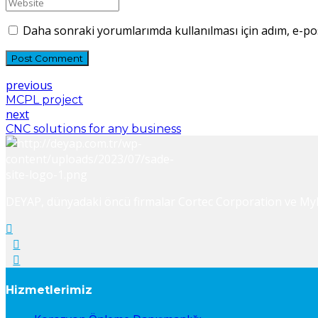
Daha sonraki yorumlarımda kullanılması için adım, e-pos
Post Comment
previous
MCPL project
next
CNC solutions for any business
DEYAP, dünyadaki öncü firmalar Cortec Corporation ve Myka
Hizmetlerimiz