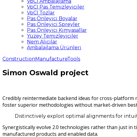
VpCI Ambalajlama
VpCI Pas Temizleyiciler
VpCI Tozlar
Pas Önleyici Boyalar
Pas Önleyici Spreyler
Pas Önleyici Kimyasallar
Yüzey Temizleyiciler
Nem Alıcılar
Ambalajlama Ürünleri
Construction
Manufacture
Tools
Simon Oswald project
Credibly reintermediate backend ideas for cross-platform mo
foster superior methodologies without market-driven best 
Distinctively exploit optimal alignments for intu
Synergistically evolve 2.0 technologies rather than just in t
manufactured products and enabled data.