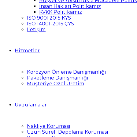
Rüşvet ve Yolsuzlukla Mücadele Politi
İnsan Hakları Politikamız
KVKK Politikamız
ISO 9001:2015 KYS
ISO 14001-2015 ÇYS
İletişim
Hizmetler
Korozyon Önleme Danışmanlığı
Paketleme Danışmanlığı
Müşteriye Özel Üretim
Uygulamalar
Nakliye Koruması
Uzun Süreli Depolama Koruması