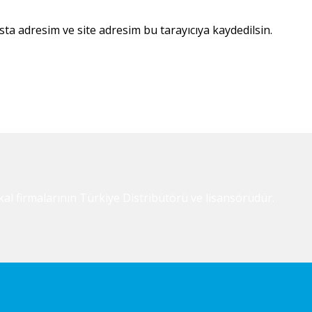
ta adresim ve site adresim bu tarayıcıya kaydedilsin.
l firmalarının Türkiye Distribütörü ve lisansörüdür.