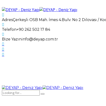
Adres
Çerkeşli OSB Mah. İmes 4.Bulv. No 2 Dilovası / Ko
Telefon
+90 262 502 17 84
Bize Yazın
info@deyap.com.tr