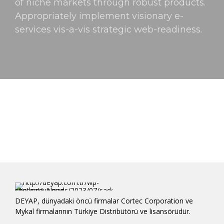
of niche markets through robust products.
Appropriately implement visionary e-
services vis-a-vis strategic web-readiness.
DEYAP, dünyadaki öncü firmalar Cortec Corporation ve
Mykal firmalarının Türkiye Distribütörü ve lisansörüdür.