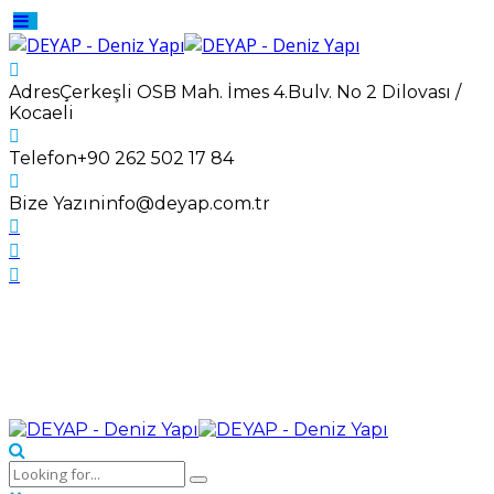
Adres
Çerkeşli OSB Mah. İmes 4.Bulv. No 2 Dilovası /
Kocaeli
Telefon
+90 262 502 17 84
Bize Yazın
info@deyap.com.tr